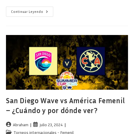
San
Continuar Leyendo
Diego
Wave
Vs
América
Femenil
–
Continua
La
Summer
Cup
San Diego Wave vs América Femenil
– ¿Cuándo y por dónde ver?
Autor
Publicación
Abraham
julio 23, 2024
de
de
Categoría
Torneos internacionales - Femenil