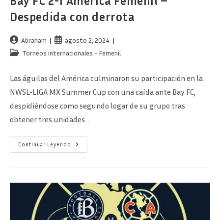
Bay FC 2-1 América Femenil –
Despedida con derrota
Autor
Publicación
Abraham
agosto 2, 2024
de
de
Categoría
Torneos internacionales - Femenil
la
la
de
entrada:
entrada:
la
Las águilas del América culminaron su participación en la
entrada:
NWSL-LIGA MX Summer Cup con una caída ante Bay FC,
despidiéndose como segundo logar de su grupo tras
obtener tres unidades…
Bay
Continuar Leyendo
FC
2-
1
América
Femenil
–
Despedida
Con
Derrota