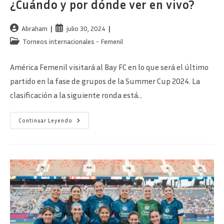
¿Cuándo y por dónde ver en vivo?
Autor
Publicación
Abraham
julio 30, 2024
de
de
Categoría
Torneos internacionales - Femenil
la
la
de
entrada:
entrada:
la
América Femenil visitará al Bay FC en lo que será el último
entrada:
partido en la fase de grupos de la Summer Cup 2024. La
clasificación a la siguiente ronda está…
Bay
Continuar Leyendo
FC
Vs
América
Femenil
–
¿Cuándo
Y
Por
Dónde
Ver
En
Vivo?