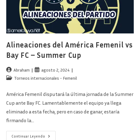
Alineaciones del América Femenil vs
Bay FC – Summer Cup
Autor
Publicación
Abraham
agosto 2, 2024
de
de
Categoría
Torneos internacionales - Femenil
la
la
de
entrada:
entrada:
la
América Femenil disputará la última jornada de la Summer
entrada:
Cup ante Bay FC. Lamentablemente el equipo ya llega
eliminado a esta fecha, pero en caso de ganar, estaría
firmando la…
Alineaciones
Continuar Leyendo