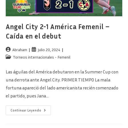
Angel City 2-1 América Femenil –
Caída en el debut
Autor
Publicación
Abraham
julio 20, 2024
de
de
Categoría
Torneos internacionales - Femenil
la
la
de
entrada:
entrada:
la
Las águilas del América debutaron en la Summer Cup con
entrada:
una derrota ante Angel City. PRIMER TIEMPO La mala
fortuna apareció del lado americanista recién comenzado
el partido, pues Jana…
Angel
Continuar Leyendo
City
2-
1
América