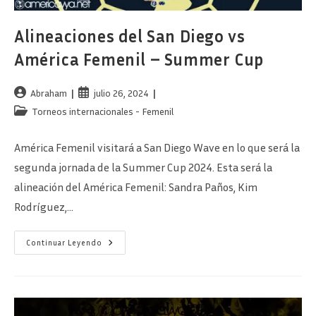
Alineaciones del San Diego vs
América Femenil – Summer Cup
Autor
Publicación
Abraham
julio 26, 2024
de
de
Categoría
Torneos internacionales - Femenil
la
la
de
entrada:
entrada:
la
América Femenil visitará a San Diego Wave en lo que será la
entrada:
segunda jornada de la Summer Cup 2024. Esta será la
alineación del América Femenil: Sandra Paños, Kim
Rodríguez,…
Alineaciones
Continuar Leyendo
Del
San
Diego
Vs
América
Femenil
–