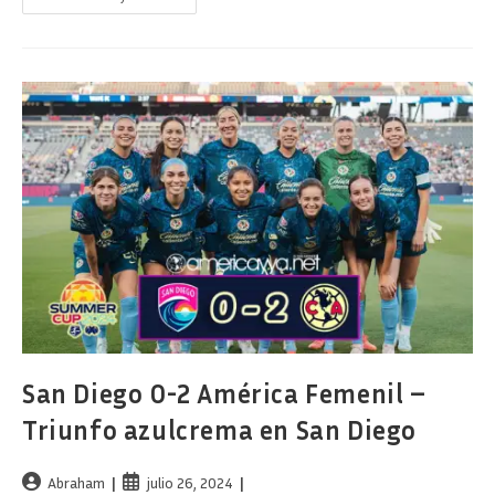
El
Grupo
Del
América
Femenil
En
La
Summer
Cup
2024
San Diego 0-2 América Femenil –
Triunfo azulcrema en San Diego
Autor
Publicación
Abraham
julio 26, 2024