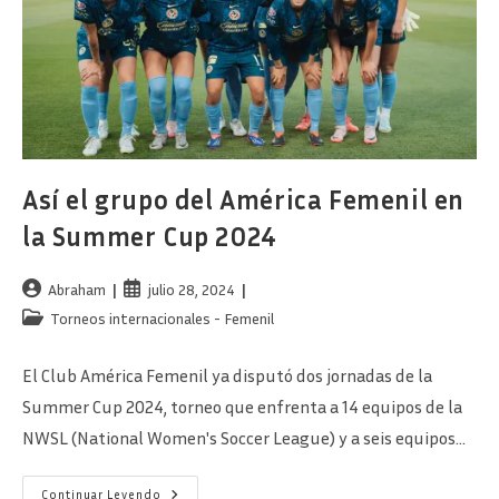
Así el grupo del América Femenil en
la Summer Cup 2024
Autor
Publicación
Abraham
julio 28, 2024
de
de
Categoría
Torneos internacionales - Femenil
la
la
de
entrada:
entrada:
la
El Club América Femenil ya disputó dos jornadas de la
entrada:
Summer Cup 2024, torneo que enfrenta a 14 equipos de la
NWSL (National Women's Soccer League) y a seis equipos…
Así
Continuar Leyendo