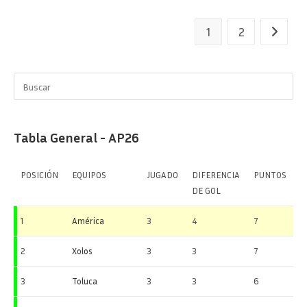
Femenil
–
Caída
1
2
Ir a la p
En
El
Debut
Tabla General - AP26
POSICIÓN
EQUIPOS
JUGADO
DIFERENCIA
PUNTOS
DE GOL
1
América
3
4
7
2
Xolos
3
3
7
3
Toluca
3
3
6