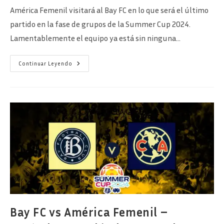
entrada:
entrada:
la
América Femenil visitará al Bay FC en lo que será el último
entrada:
partido en la fase de grupos de la Summer Cup 2024.
Lamentablemente el equipo ya está sin ninguna…
Bay
Continuar Leyendo
FC
Vs
América
Femenil
–
Último
Partido
De
La
Summer
Cup
Bay FC vs América Femenil –