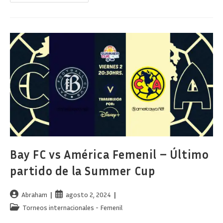
Del
América
Femenil
Vs
Bay
FC
–
Summer
Cup
Bay FC vs América Femenil – Último
partido de la Summer Cup
Autor
Publicación
Abraham
agosto 2, 2024
de
de
Categoría
Torneos internacionales - Femenil
la
la
de