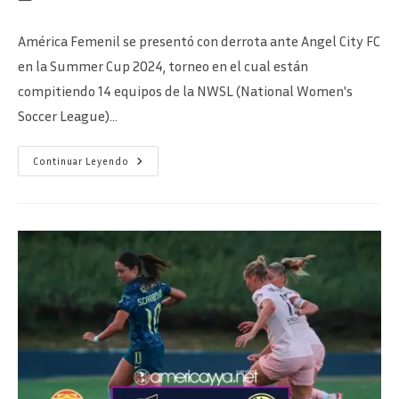
la
la
de
entrada:
entrada:
la
América Femenil se presentó con derrota ante Angel City FC
entrada:
en la Summer Cup 2024, torneo en el cual están
compitiendo 14 equipos de la NWSL (National Women's
Soccer League)…
San
Continuar Leyendo
Diego
Wave
Vs
América
Femenil
–
¿Cuándo
Y
Por
Dónde
Ver?