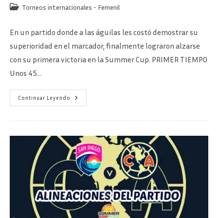
de
de
Categoría
Torneos internacionales - Femenil
la
la
de
entrada:
entrada:
la
En un partido donde a las águilas les costó demostrar su
entrada:
superioridad en el marcador, finalmente lograron alzarse
con su primera victoria en la Summer Cup. PRIMER TIEMPO
Unos 45…
San
Continuar Leyendo
Diego
0-
2
América
Femenil
–
Triunfo
Azulcrema
En
San
Diego