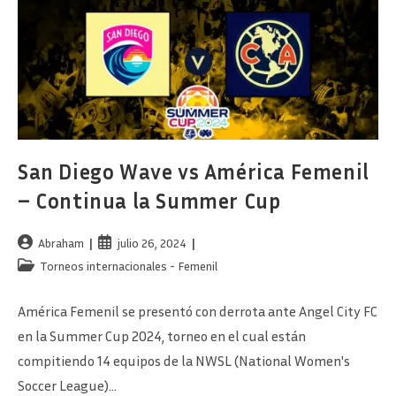
Summer
Cup
San Diego Wave vs América Femenil
– Continua la Summer Cup
Autor
Publicación
Abraham
julio 26, 2024
de
de
Categoría
Torneos internacionales - Femenil
la
la
de
entrada:
entrada:
la
América Femenil se presentó con derrota ante Angel City FC
entrada:
en la Summer Cup 2024, torneo en el cual están
compitiendo 14 equipos de la NWSL (National Women's
Soccer League)…