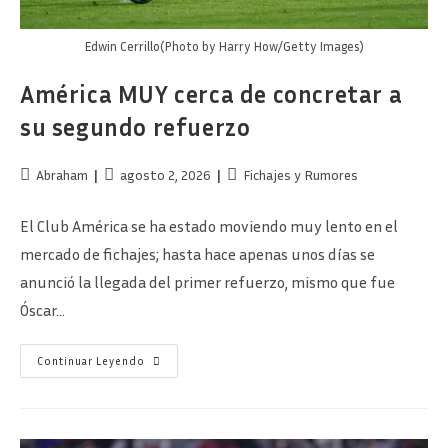
Edwin Cerrillo(Photo by Harry How/Getty Images)
América MUY cerca de concretar a
su segundo refuerzo
Autor
Publicación
Categoría
Abraham
agosto 2, 2026
Fichajes y Rumores
de
de
de
la
la
la
El Club América se ha estado moviendo muy lento en el
entrada:
entrada:
entrada:
mercado de fichajes; hasta hace apenas unos días se
anunció la llegada del primer refuerzo, mismo que fue
Óscar…
América
Continuar Leyendo
MUY
Cerca
De
Concretar
A
Su