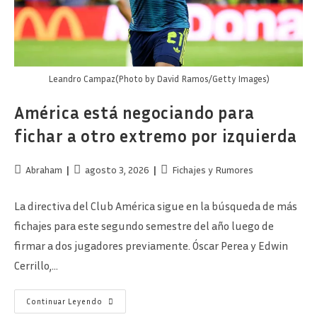
Leandro Campaz(Photo by David Ramos/Getty Images)
América está negociando para
fichar a otro extremo por izquierda
Autor
Publicación
Categoría
Abraham
agosto 3, 2026
Fichajes y Rumores
de
de
de
la
la
la
La directiva del Club América sigue en la búsqueda de más
entrada:
entrada:
entrada:
fichajes para este segundo semestre del año luego de
firmar a dos jugadores previamente. Óscar Perea y Edwin
Cerrillo,…
América
Continuar Leyendo
Está