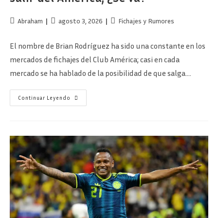
Autor
Publicación
Categoría
Abraham
agosto 3, 2026
Fichajes y Rumores
de
de
de
la
la
la
El nombre de Brian Rodríguez ha sido una constante en los
entrada:
entrada:
entrada:
mercados de fichajes del Club América; casi en cada
mercado se ha hablado de la posibilidad de que salga.…
Brian
Continuar Leyendo
Rodríguez
Con
Oferta
Para
Salir
Del
América,
¿Se
Va?