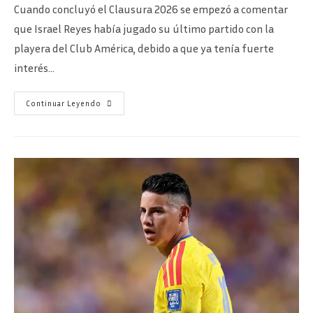
la
la
la
Cuando concluyó el Clausura 2026 se empezó a comentar
entrada:
entrada:
entrada:
que Israel Reyes había jugado su último partido con la
playera del Club América, debido a que ya tenía fuerte
interés…
¿Qué
Continuar Leyendo
Pasa
Con
Israel
Reyes?
¿Se
Va
O
Se
Queda
En
El
América?