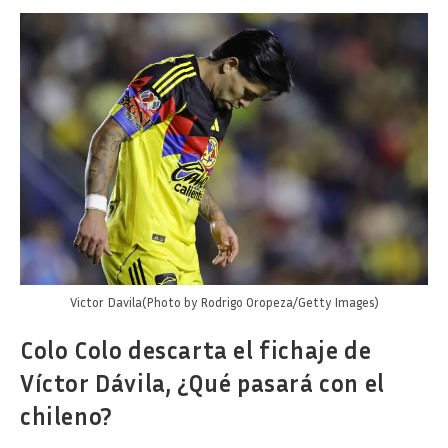
James
Rodríguez
Y
El
Club
América?
Victor Davila(Photo by Rodrigo Oropeza/Getty Images)
Colo Colo descarta el fichaje de
Víctor Dávila, ¿Qué pasará con el
chileno?