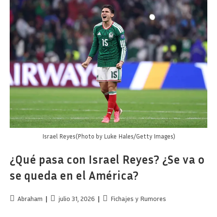
Segundo
Refuerzo
Israel Reyes(Photo by Luke Hales/Getty Images)
¿Qué pasa con Israel Reyes? ¿Se va o
se queda en el América?
Autor
Publicación
Categoría
Abraham
julio 31, 2026
Fichajes y Rumores
de
de
de