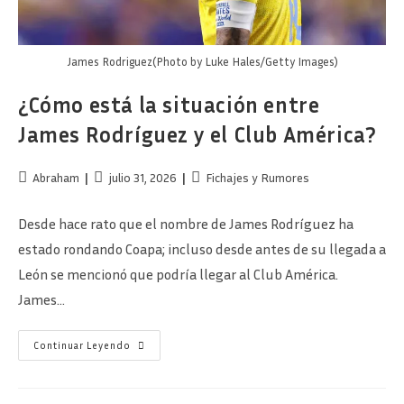
James Rodriguez(Photo by Luke Hales/Getty Images)
¿Cómo está la situación entre
James Rodríguez y el Club América?
Autor
Publicación
Categoría
Abraham
julio 31, 2026
Fichajes y Rumores
de
de
de
la
la
la
Desde hace rato que el nombre de James Rodríguez ha
entrada:
entrada:
entrada:
estado rondando Coapa; incluso desde antes de su llegada a
León se mencionó que podría llegar al Club América.
James…
¿Cómo
Continuar Leyendo
Está
La
Situación
Entre