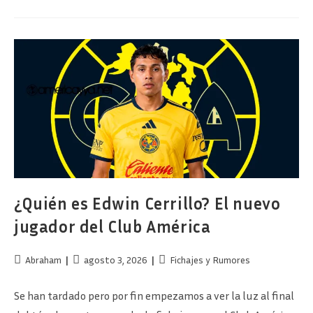
Negociando
Para
Fichar
A
Otro
Extremo
Por
Izquierda
¿Quién es Edwin Cerrillo? El nuevo
jugador del Club América
Autor
Publicación
Categoría
Abraham
agosto 3, 2026
Fichajes y Rumores
de
de
de
la
la
la
Se han tardado pero por fin empezamos a ver la luz al final
entrada:
entrada:
entrada: