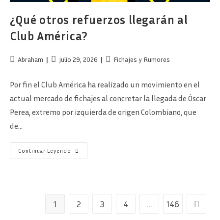
¿Qué otros refuerzos llegarán al
Club América?
Autor
Publicación
Categoría
Abraham
julio 29, 2026
Fichajes y Rumores
de
de
de
la
la
la
Por fin el Club América ha realizado un movimiento en el
entrada:
entrada:
entrada:
actual mercado de fichajes al concretar la llegada de Óscar
Perea, extremo por izquierda de origen Colombiano, que
de…
¿Qué
Continuar Leyendo
Otros
Refuerzos
Llegarán
Al
Club
América?
1
2
3
4
…
146
Ir a la p