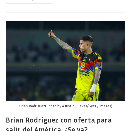
Ha
Rechazado
CUATRO
Ofertas
Por
Brian
Rodríguez
Brian Rodriguez(Photo by Agustin Cuevas/Getty Images)
Brian Rodríguez con oferta para
salir del América, ¿Se va?