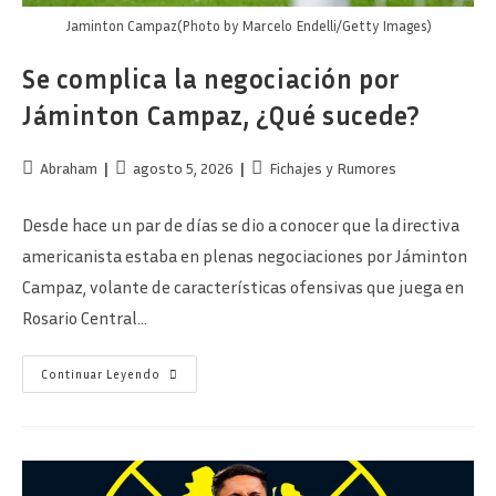
Jaminton Campaz(Photo by Marcelo Endelli/Getty Images)
Se complica la negociación por
Jáminton Campaz, ¿Qué sucede?
Autor
Publicación
Categoría
Abraham
agosto 5, 2026
Fichajes y Rumores
de
de
de
la
la
la
Desde hace un par de días se dio a conocer que la directiva
entrada:
entrada:
entrada:
americanista estaba en plenas negociaciones por Jáminton
Campaz, volante de características ofensivas que juega en
Rosario Central…
Se
Continuar Leyendo
Complica
La
Negociación
Por
Jáminton
Campaz,
¿Qué