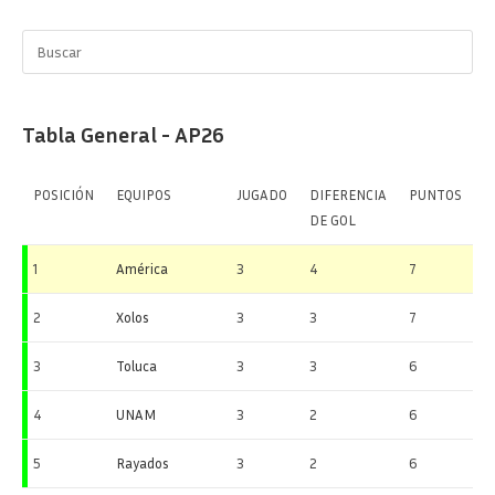
Tabla General - AP26
POSICIÓN
EQUIPOS
JUGADO
DIFERENCIA
PUNTOS
DE GOL
1
América
3
4
7
2
Xolos
3
3
7
3
Toluca
3
3
6
4
UNAM
3
2
6
5
Rayados
3
2
6