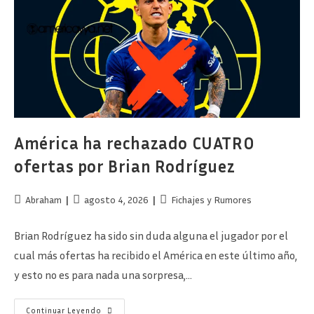
Sucede?
América ha rechazado CUATRO
ofertas por Brian Rodríguez
Autor
Publicación
Categoría
Abraham
agosto 4, 2026
Fichajes y Rumores
de
de
de
la
la
la
Brian Rodríguez ha sido sin duda alguna el jugador por el
entrada:
entrada:
entrada:
cual más ofertas ha recibido el América en este último año,
y esto no es para nada una sorpresa,…
América
Continuar Leyendo