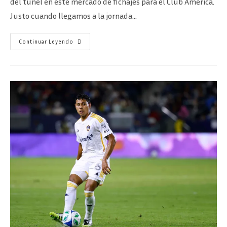
del túnel en este mercado de fichajes para el Club América.
Justo cuando llegamos a la jornada…
¿Quién
Continuar Leyendo
Es
Edwin
Cerrillo?
El
Nuevo
Jugador
Del
Club
América