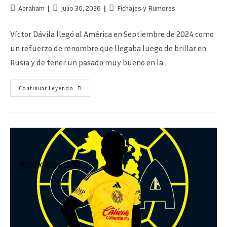
Autor
Publicación
Categoría
Abraham
julio 30, 2026
Fichajes y Rumores
de
de
de
la
la
la
Víctor Dávila llegó al América en Septiembre de 2024 como
entrada:
entrada:
entrada:
un refuerzo de renombre que llegaba luego de brillar en
Rusia y de tener un pasado muy bueno en la…
Colo
Continuar Leyendo
Colo
Descarta
El
Fichaje
De
Víctor
Dávila,
¿Qué
Pasará
Con
El
Chileno?